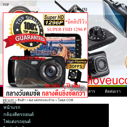
TOP
close [X]
หน้าแรก
สินค้า
สินค้ามาใหม่
ข่าวสาร
ติดต่อเรา
หน้าแรก
>
สินค้า
>
led แต่งรถและบ้าน
> โมดุล COB
BOTTOM
หน้าแรก
กล้องติดรถยนต์
ไฟแต่งรถยนต์