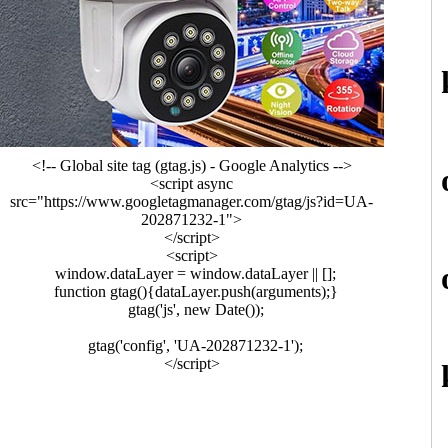
<!-- Global site tag (gtag.js) - Google Analytics -->
<script async
src="https://www.googletagmanager.com/gtag/js?id=UA-
202871232-1">
</script>
<script>
window.dataLayer = window.dataLayer || [];
function gtag(){dataLayer.push(arguments);}
gtag('js', new Date());
gtag('config', 'UA-202871232-1');
</script>