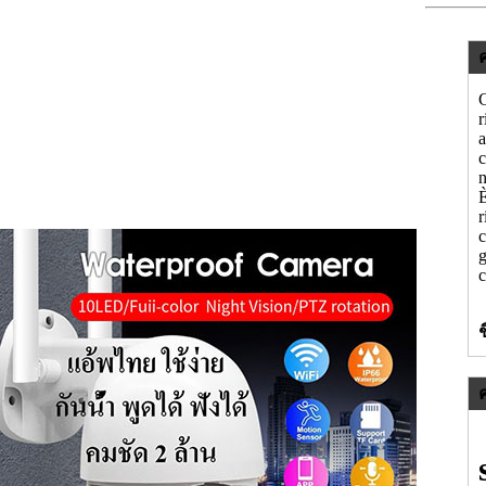
C
r
a
c
n
È
r
g
c
ช