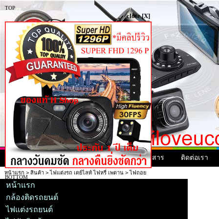
TOP
close [X]
หน้าแรก
สินค้า
สินค้ามาใหม่
ข่าวสาร
ติดต่อเรา
หน้าแรก
>
สินค้า
>
ไฟแต่งรถ เดย์ไลท์ ไฟหรี่ เพดาน
> ไฟถอย
BOTTOM
หน้าแรก
กล้องติดรถยนต์
ไฟแต่งรถยนต์