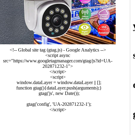
<!-- Global site tag (gtag.js) - Google Analytics -->
<script async
src="https://www.googletagmanager.com/gtag/js?id=UA-
202871232-1">
</script>
<script>
window.dataLayer = window.dataLayer || [];
function gtag(){dataLayer.push(arguments);}
gtag('js', new Date());
gtag('config', 'UA-202871232-1');
</script>