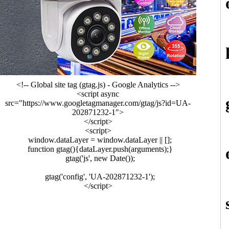
<!-- Global site tag (gtag.js) - Google Analytics -->
<script async
src="https://www.googletagmanager.com/gtag/js?id=UA-
202871232-1">
</script>
<script>
window.dataLayer = window.dataLayer || [];
function gtag(){dataLayer.push(arguments);}
gtag('js', new Date());
gtag('config', 'UA-202871232-1');
</script>