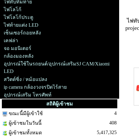
ไฟทับทิมท้าย
ไฟโลโก้
ไฟโลโก้ประตู
ไฟทั
ไฟท้ายแต่ง LED
proje
เซ็นเซอร์ถอยหลัง
เคฟล่า
จอ มอนิเตอร์
อุปก
กล้องมองหลัง
อุปกรณ์ใช้ในรถยนต์/อุปกรณ์เสริมSJ CAM/Xiaomi
LED
สวิตต์ชิ่ง / หม้อแปลง
ip camera กล้องวงจรปิดไร้สาย
อุปกรณ์เสริม โทรศัพท์
สถิติผู้เข้าชม
4
ขณะนี้มีผู้เข้าใช้
408
ผู้เข้าชมในวันนี้
5,417,325
ผู้เข้าชมทั้งหมด