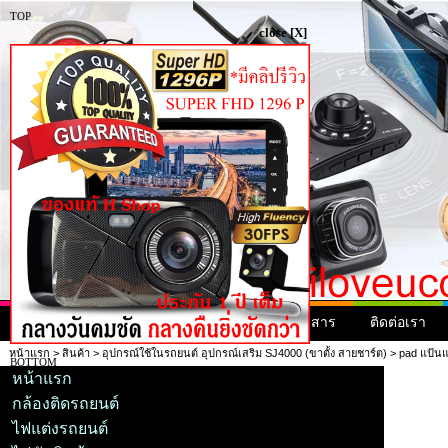
TOP
close [X]
หน้าแรก
สินค้า
สินค้ามาใหม่
ข่าวสาร
ติดต่อเรา
หน้าแรก
>
สินค้า
>
อุปกรณ์ใช้ในรถยนต์ อุปกรณ์เสริม SJ4000 (ขาตั้ง สายชาร์ต)
> pad แป้น
BOTTOM
หน้าแรก
กล้องติดรถยนต์
ไฟแต่งรถยนต์