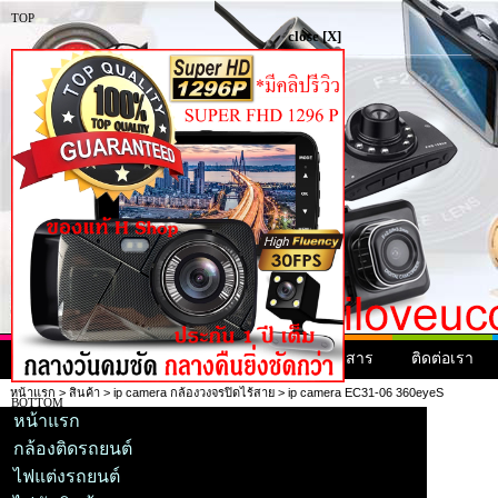
TOP
close [X]
หน้าแรก
สินค้า
สินค้ามาใหม่
ข่าวสาร
ติดต่อเรา
หน้าแรก
>
สินค้า
>
ip camera กล้องวงจรปิดไร้สาย
> ip camera EC31-06 360eyeS
BOTTOM
หน้าแรก
กล้องติดรถยนต์
ไฟแต่งรถยนต์