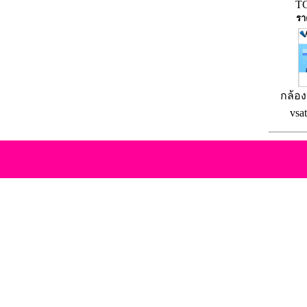
TC
รา
กล้อง
vsa