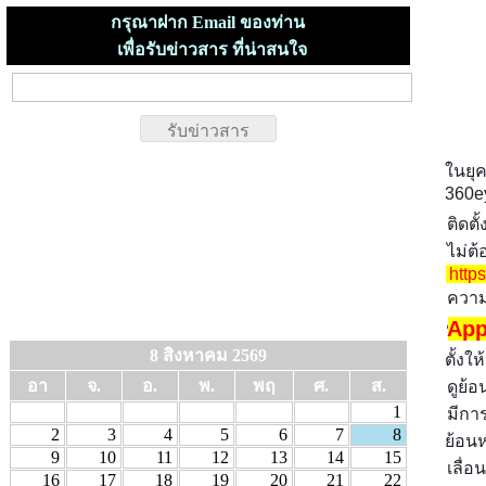
กรุณาฝาก Email ของท่าน
เพื่อรับข่าวสาร ที่น่าสนใจ
ในยุค
360
ติดตั
ไม่ต้
http
ความ
📳
App
8 สิงหาคม 2569
ตั้งใ
อา
จ.
อ.
พ.
พฤ
ศ.
ส.
ดูย้
1
มีกา
2
3
4
5
6
7
8
ย้อนห
9
10
11
12
13
14
15
เลื่
16
17
18
19
20
21
22