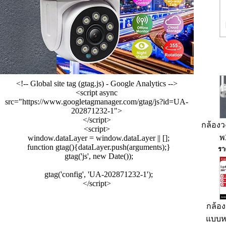
<!-- Global site tag (gtag.js) - Google Analytics -->
<script async
src="https://www.googletagmanager.com/gtag/js?id=UA-
202871232-1">
</script>
กล้องว
<script>
พ
window.dataLayer = window.dataLayer || [];
function gtag(){dataLayer.push(arguments);}
รา
gtag('js', new Date());
gtag('config', 'UA-202871232-1');
</script>
กล้อง
แบบห