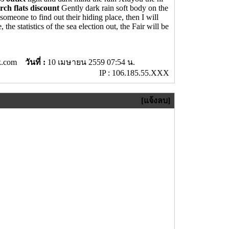
rch flats discount
Gently dark rain soft body on the
omeone to find out their hiding place, then I will
, the statistics of the sea election out, the Fair will be
ook.com
วันที่ :
10 เมษายน 2559 07:54 น.
IP : 106.185.55.XXX
[แจ้งลบ]