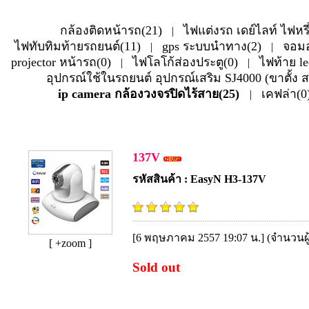
กล้องติดหน้ารถ(21)
ไฟแต่งรถ เดย์ไลท์ ไฟหรี
|
ไฟทับทิมท้ายรถยนต์(11)
gps ระบบนำทาง(2)
จอมอ
|
|
projector หน้ารถ(0)
ไฟโลโก้ส่องประตู(0)
ไฟท้าย le
|
|
อุปกรณ์ใช้ในรถยนต์ อุปกรณ์เสริม SJ4000 (ขาตั้ง 
ip camera กล้องวงจรปิดไร้สาย(25)
เคฟล่า(0
|
ip camera กล้องวงจรปิดไร้สาย
137V
รหัสสินค้า : EasyN H3-137V
[6 พฤษภาคม 2557 19:07 น.] (จำนวนผู
[ +zoom ]
Sold out