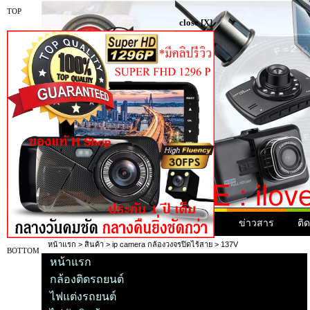
TOP
close [X]
หน้าแรก
สินค้า
สินค้ามาใหม่
ข่าวสาร
ติ
หน้าแรก
>
สินค้า
>
ip camera กล้องวงจรปิดไร้สาย
> 137V
BOTTOM
หน้าแรก
กล้องติดรถยนต์
ไฟแต่งรถยนต์