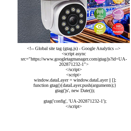
<!-- Global site tag (gtag.js) - Google Analytics -->
<script async
src="https://www.googletagmanager.com/gtag/js?id=UA-
202871232-1">
</script>
<script>
window.dataLayer = window.dataLayer || [];
function gtag(){dataLayer.push(arguments);}
gtag('js', new Date());
gtag('config', 'UA-202871232-1');
</script>