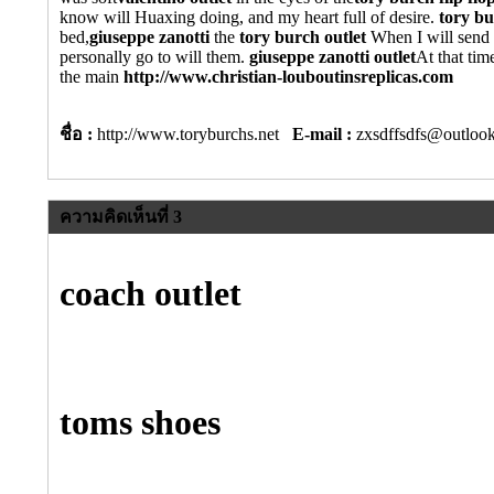
know will Huaxing doing, and my heart full of desire.
tory bu
bed,
giuseppe zanotti
the
tory burch outlet
When I will send s
personally go to will them.
giuseppe zanotti outlet
At that time
the main
http://www.christian-louboutinsreplicas.com
ชื่อ :
http://www.toryburchs.net
E-mail :
zxsdffsdfs@outl
ความคิดเห็นที่ 3
coach outlet
toms shoes