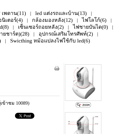
่ เพดาน(11)
led แต่งรถและบ้าน(13)
|
|
นิเตอร์(4)
กล้องมองหลัง(12)
ไฟโลโก้(6)
|
|
|
d(8)
เซ็นเซอร์ถอยหลัง(2)
ไฟชายบันได(0)
|
|
|
สายชาร์ต)(28)
อุปกรณ์เสริมโทรศัพท์(2)
|
|
)
Swicthing หม้อแปลงไฟใช้กับ led(6)
|
้เข้าชม 10089)