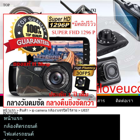
TOP
close [X]
หน้าแรก
สินค้า
สินค้ามาใหม่
ข่าวสาร
ติดต่อเรา
หน้าแรก
>
สินค้า
>
ip camera กล้องวงจรปิดไร้สาย
> U837
BOTTOM
หน้าแรก
กล้องติดรถยนต์
ไฟแต่งรถยนต์