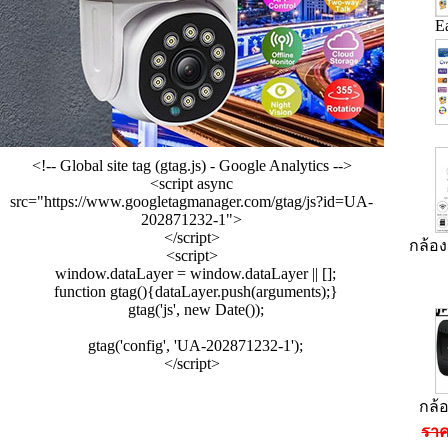
E
<!-- Global site tag (gtag.js) - Google Analytics -->
<script async
src="https://www.googletagmanager.com/gtag/js?id=UA-
202871232-1">
</script>
กล้อง
<script>
window.dataLayer = window.dataLayer || [];
function gtag(){dataLayer.push(arguments);}
gtag('js', new Date());
gtag('config', 'UA-202871232-1');
</script>
กล้
ราค