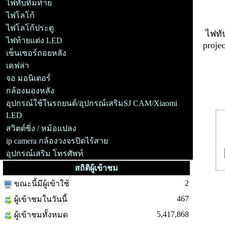
ไฟทับทิมท้าย
ไฟโลโก้
ไฟโลโก้ประตู
ไฟทั
ไฟท้ายแต่ง LED
proje
เซ็นเซอร์ถอยหลัง
เคฟล่า
จอ มอนิเตอร์
ip 
กล้องมองหลัง
อุปกรณ์ใช้ในรถยนต์/อุปกรณ์เสริมSJ CAM/Xiaomi
LED
สวิตต์ชิ่ง / หม้อแปลง
ip camera กล้องวงจรปิดไร้สาย
อุปกรณ์เสริม โทรศัพท์
สถิติผู้เข้าชม
2
ขณะนี้มีผู้เข้าใช้
467
ผู้เข้าชมในวันนี้
5,417,868
ผู้เข้าชมทั้งหมด