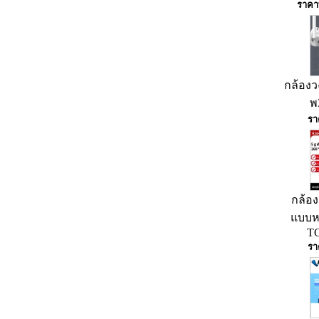
ราคาพ
กล้องว
พ
รา
กล้อง
แบบห
TC
รา