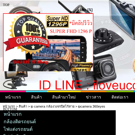
TOP
close [X]
หน้าแรก
สินค้า
สินค้ามาใหม่
ข่าวสาร
ติดต่อเรา
หน้าแรก
>
สินค้า
>
ip camera กล้องวงจรปิดไร้สาย
> ipcamera 360eyes
BOTTOM
หน้าแรก
กล้องติดรถยนต์
ไฟแต่งรถยนต์