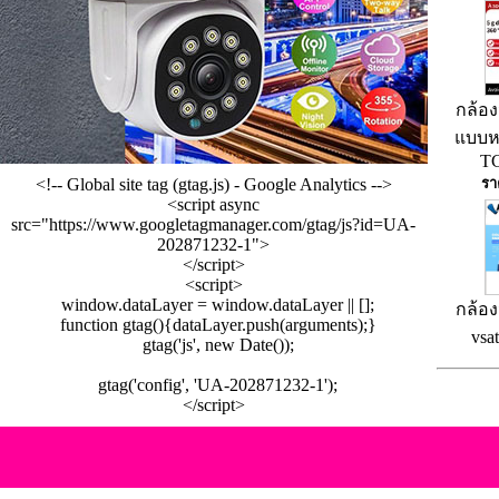
กล้อง
แบบห
TC
<!-- Global site tag (gtag.js) - Google Analytics -->
รา
<script async
src="https://www.googletagmanager.com/gtag/js?id=UA-
202871232-1">
</script>
<script>
window.dataLayer = window.dataLayer || [];
กล้อง
function gtag(){dataLayer.push(arguments);}
vsa
gtag('js', new Date());
gtag('config', 'UA-202871232-1');
</script>