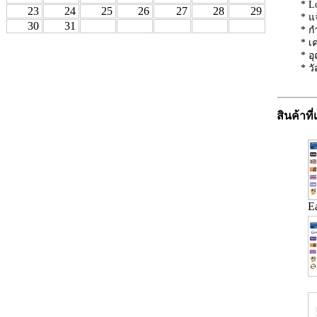
* L
23
24
25
26
27
28
29
* แ
30
31
* ก
* เ
* อ
* ว
สินค้าที่
E