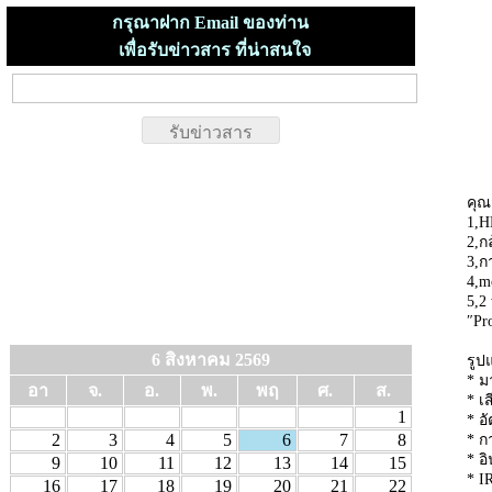
กรุณาฝาก Email ของท่าน
เพื่อรับข่าวสาร ที่น่าสนใจ
คุณ
1,H
2,ก
3,ก
4,m
5,2
″Pr
6 สิงหาคม 2569
รูป
* ม
อา
จ.
อ.
พ.
พฤ
ศ.
ส.
* เ
1
* อ
2
3
4
5
6
7
8
* ก
* อ
9
10
11
12
13
14
15
* I
16
17
18
19
20
21
22