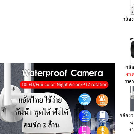
กล้อง
กล้
ราค
ราคาพ
กล้องว
พ
รา