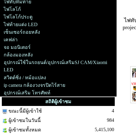
ไฟทับทิมท้าย
ไฟโลโก้
ไฟโลโก้ประตู
ไฟทั
ไฟท้ายแต่ง LED
proje
เซ็นเซอร์ถอยหลัง
เคฟล่า
จอ มอนิเตอร์
ip 
กล้องมองหลัง
อุปกรณ์ใช้ในรถยนต์/อุปกรณ์เสริมSJ CAM/Xiaomi
LED
สวิตต์ชิ่ง / หม้อแปลง
ip camera กล้องวงจรปิดไร้สาย
อุปกรณ์เสริม โทรศัพท์
สถิติผู้เข้าชม
4
ขณะนี้มีผู้เข้าใช้
984
ผู้เข้าชมในวันนี้
5,415,100
ผู้เข้าชมทั้งหมด