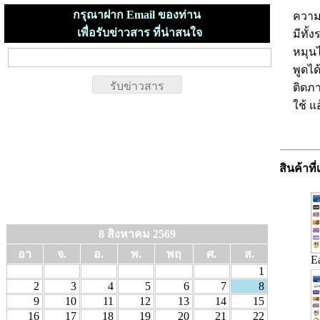
กรุณาฝาก Email ของท่าน
ความ
เพื่อรับข่าวสาร ที่น่าสนใจ
มีทั
หมุน
พูดได้
ติดภ
ใช้ แ
สินค้าที่
8 สิงหาคม 2569
อา
จ.
อ.
พ.
พฤ
ศ.
ส.
E
1
2
3
4
5
6
7
8
9
10
11
12
13
14
15
16
17
18
19
20
21
22