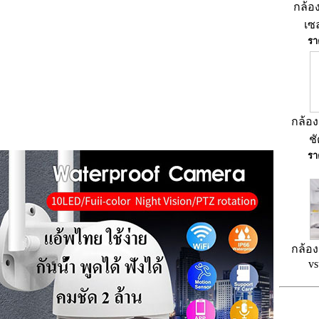
กล้อ
เซล
รา
กล้อง
ช
รา
กล้อง
vs