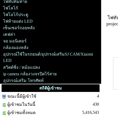
ไฟทับทิมท้าย
ไฟโลโก้
ไฟโลโก้ประตู
ไฟทั
ไฟท้ายแต่ง LED
proje
เซ็นเซอร์ถอยหลัง
เคฟล่า
จอ มอนิเตอร์
ip 
กล้องมองหลัง
อุปกรณ์ใช้ในรถยนต์/อุปกรณ์เสริมSJ CAM/Xiaomi
LED
สวิตต์ชิ่ง / หม้อแปลง
ip camera กล้องวงจรปิดไร้สาย
อุปกรณ์เสริม โทรศัพท์
สถิติผู้เข้าชม
4
ขณะนี้มีผู้เข้าใช้
430
ผู้เข้าชมในวันนี้
5,416,543
ผู้เข้าชมทั้งหมด