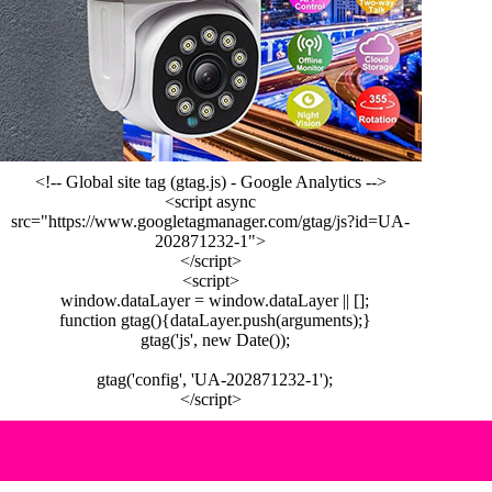
<!-- Global site tag (gtag.js) - Google Analytics -->
<script async
src="https://www.googletagmanager.com/gtag/js?id=UA-
202871232-1">
</script>
<script>
window.dataLayer = window.dataLayer || [];
function gtag(){dataLayer.push(arguments);}
gtag('js', new Date());
gtag('config', 'UA-202871232-1');
</script>